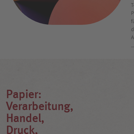
T
P
f
d
A
Papier:
Verarbeitung,
Handel,
Druck,