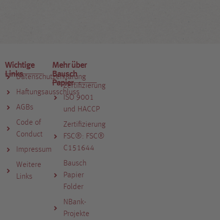
Wichtige
Mehr über
Links
Bausch
Datenschutzerklärung
Papier
Zertifizierung
Haftungsausschluss
ISO 9001
AGBs
und HACCP
Code of
Zertifizierung
Conduct
FSC®: FSC®
C151644
Impressum
Bausch
Weitere
Papier
Links
Folder
NBank-
Projekte