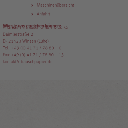
Maschinenübersicht
Anfahrt
Wie sie uns erreichen können:
Andreas Th. Bausch GmbH & Co.KG
Daimlerstraße 2
D- 21423 Winsen (Luhe)
Tel.: +49 (0) 41 71 / 78 80 – 0
Fax: +49 (0) 41 71 / 78 80 – 13
kontaktATbauschpapier.de